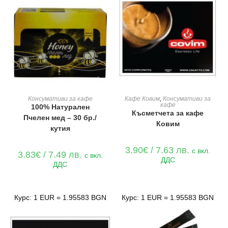
ДОБАВЯНЕ В КОЛИЧКАТА
ДОБАВЯНЕ В КОЛИЧКАТА
Консумативи за кафе
Кафе Ковим
,
Консумативи за
кафе
100% Натурален
Късметчета за кафе
Пчелен мед – 30 бр./
Ковим
кутия
3.90
€
/ 7.63 лв.
с вкл.
3.83
€
/ 7.49 лв.
с вкл.
ДДС
ДДС
Курс: 1 EUR = 1.95583 BGN
Курс: 1 EUR = 1.95583 BGN