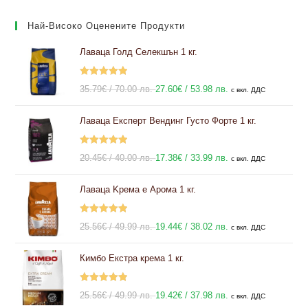
Най-Високо Оценените Продукти
Лаваца Голд Селекшън 1 кг.
Оценено с
Original
Текущата
35.79
€
/ 70.00 лв.
27.60
€
/ 53.98 лв.
с вкл. ДДС
5.00
от 5
price
цена
Лаваца Експерт Вендинг Густо Форте 1 кг.
was:
е:
35.79€
27.60€
Оценено с
/
Original
/
Текущата
20.45
€
/ 40.00 лв.
17.38
€
/ 33.99 лв.
с вкл. ДДС
5.00
от 5
70.00 лв..
price
53.98 лв..
цена
Лаваца Kрема е Арома 1 кг.
was:
е:
20.45€
17.38€
Оценено с
/
Original
/
Текущата
25.56
€
/ 49.99 лв.
19.44
€
/ 38.02 лв.
с вкл. ДДС
5.00
от 5
40.00 лв..
price
33.99 лв..
цена
Кимбо Екстра крема 1 кг.
was:
е:
25.56€
19.44€
Оценено с
/
Original
/
Текущата
25.56
€
/ 49.99 лв.
19.42
€
/ 37.98 лв.
с вкл. ДДС
5.00
от 5