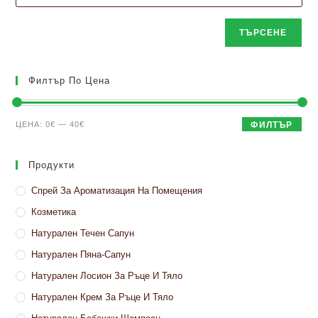
ТЪРСЕНЕ
Филтър По Цена
Минимална
Максимална
ЦЕНА:
0€
—
40€
ФИЛТЪР
цена
цена
Продукти
Спрей За Ароматизация На Помещения
Козметика
Натурален Течен Сапун
Натурален Пяна-Сапун
Натурален Лосион За Ръце И Тяло
Натурален Крем За Ръце И Тяло