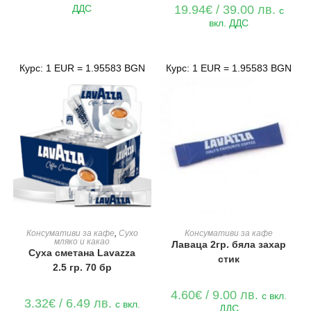
ДДС
19.94
€
/ 39.00 лв.
с
вкл. ДДС
Курс: 1 EUR = 1.95583 BGN
Курс: 1 EUR = 1.95583 BGN
ДОБАВЯНЕ В КОЛИЧКАТА
ДОБАВЯНЕ В КОЛИЧКАТА
Консумативи за кафе
,
Сухо
Консумативи за кафе
мляко и какао
Лаваца 2гр. бяла захар
Суха сметана Lavazza
стик
2.5 гр. 70 бр
4.60
€
/ 9.00 лв.
с вкл.
3.32
€
/ 6.49 лв.
с вкл.
ДДС