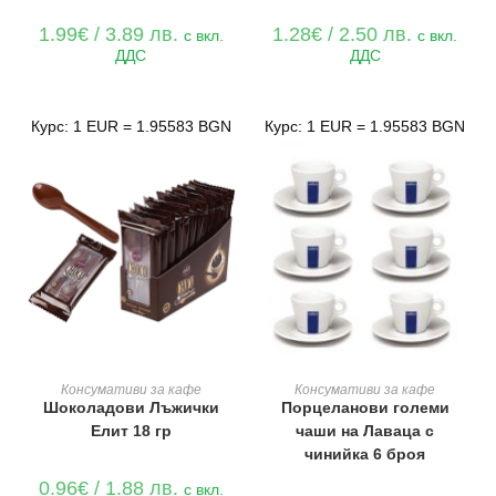
1.99
€
/ 3.89 лв.
1.28
€
/ 2.50 лв.
с вкл.
с вкл.
ДДС
ДДС
Курс: 1 EUR = 1.95583 BGN
Курс: 1 EUR = 1.95583 BGN
ДОБАВЯНЕ В КОЛИЧКАТА
ДОБАВЯНЕ В КОЛИЧКАТА
Консумативи за кафе
Консумативи за кафе
Шоколадови Лъжички
Порцеланови големи
Елит 18 гр
чаши на Лаваца с
чинийка 6 броя
0.96
€
/ 1.88 лв.
с вкл.