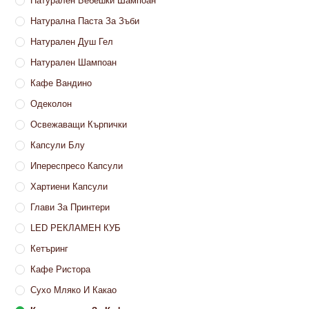
Натурален Бебешки Шампоан
Натурална Паста За Зъби
Натурален Душ Гел
Натурален Шампоан
Кафе Вандино
Одеколон
Освежаващи Кърпички
Капсули Блу
Ипереспресо Капсули
Хартиени Капсули
Глави За Принтери
LED РЕКЛАМЕН КУБ
Кетъринг
Кафе Ристора
Сухо Мляко И Какао