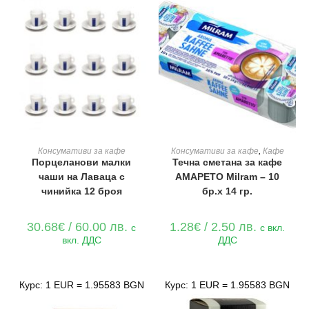
ДОБАВЯНЕ В КОЛИЧКАТА
ДОБАВЯНЕ В КОЛИЧКАТА
Консумативи за кафе
Консумативи за кафе
,
Кафе
Порцеланови малки
Течна сметана за кафе
чаши на Лаваца с
АМАРЕТО Milram – 10
чинийка 12 броя
бр.x 14 гр.
30.68
€
/ 60.00 лв.
1.28
€
/ 2.50 лв.
с
с вкл.
вкл. ДДС
ДДС
Курс: 1 EUR = 1.95583 BGN
Курс: 1 EUR = 1.95583 BGN