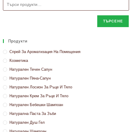
ТЪРСЕНЕ
Продукти
Спрей За Ароматизация На Помещения
Козметика
Натурален Течен Сапун
Натурален Пяна-Сапун
Натурален Лосион За Ръце И Тяло
Натурален Крем За Ръце И Тяло
Натурален Бебешки Шампоан
Натурална Паста За Зъби
Натурален Душ Гел
Натурален Шампоан