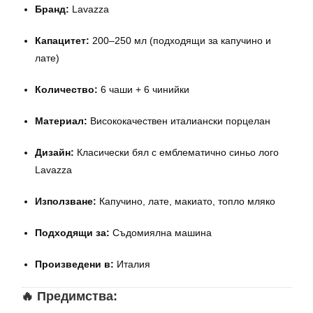
Бранд:
Lavazza
Капацитет:
200–250 мл (подходящи за капучино и
лате)
Количество:
6 чаши + 6 чинийки
Материал:
Висококачествен италиански порцелан
Дизайн:
Класически бял с емблематично синьо лого
Lavazza
Използване:
Капучино, лате, макиато, топло мляко
Подходящи за:
Съдомиялна машина
Произведени в:
Италия
🔥 Предимства: