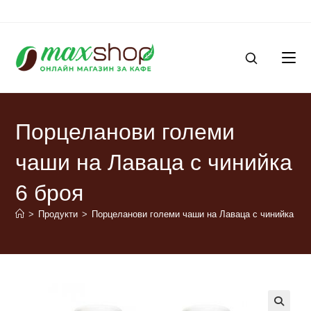
Порцеланови големи
чаши на Лаваца с чинийка
6 броя
>
Продукти
>
Порцеланови големи чаши на Лаваца с чинийка 6 б