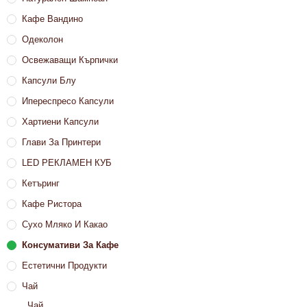
Кафе Вандино
Одеколон
Освежаващи Кърпички
Капсули Блу
Ипереспресо Капсули
Хартиени Капсули
Глави За Принтери
LED РЕКЛАМЕН КУБ
Кетъринг
Кафе Ристора
Сухо Мляко И Какао
Консумативи За Кафе
Естетични Продукти
Чай
Чай