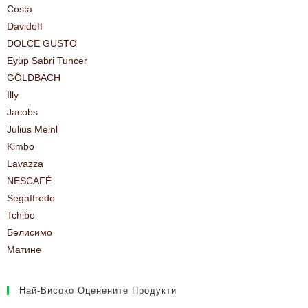
Costa
Davidoff
DOLCE GUSTO
Eyüp Sabri Tuncer
GÖLDBACH
Illy
Jacobs
Julius Meinl
Kimbo
Lavazza
NESCAFÉ
Segaffredo
Tchibo
Белисимо
Матине
Най-Високо Оценените Продукти