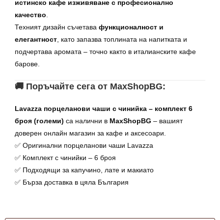
истинско кафе изживяване с професионално
качество
.
Техният дизайн съчетава
функционалност и
елегантност
, като запазва топлината на напитката и
подчертава аромата – точно както в италианските кафе
барове.
🚚 Поръчайте сега от MaxShopBG:
Lavazza порцеланови чаши с чинийка – комплект 6
броя (големи)
са налични в
MaxShopBG
– вашият
доверен онлайн магазин за кафе и аксесоари.
✅ Оригинални порцеланови чаши Lavazza
✅ Комплект с чинийки – 6 броя
✅ Подходящи за капучино, лате и макиато
✅ Бърза доставка в цяла България