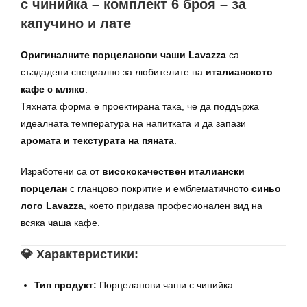
с чинийка – комплект 6 броя – за
капучино и лате
Оригиналните порцеланови чаши Lavazza
са
създадени специално за любителите на
италианското
кафе с мляко
.
Тяхната форма е проектирана така, че да поддържа
идеалната температура на напитката и да запази
аромата и текстурата на пяната
.
Изработени са от
висококачествен италиански
порцелан
с гланцово покритие и емблематичното
синьо
лого Lavazza
, което придава професионален вид на
всяка чаша кафе.
💎 Характеристики:
Тип продукт:
Порцеланови чаши с чинийка