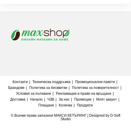
Контакти
Техническа поддръжка
Промоционални пакети
Брандове
Политика за бисквитки
Политика за поверителност
Условия за ползване
Peĸлaмaции и пpaвo нa вpъщaнe
Доставка
Начало
ЧЗВ
За нас
Промоции
Моят акаунт
Плащане
Количка
Продукти
© Всички права запазени MАКСИ КЕТЪРИНГ | Designed by
D-Soft
Studio