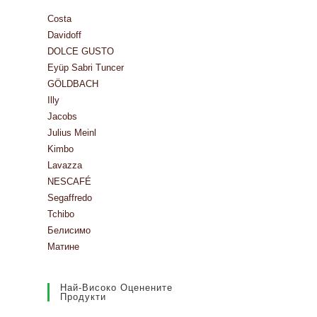
Costa
Davidoff
DOLCE GUSTO
Eyüp Sabri Tuncer
GÖLDBACH
Illy
Jacobs
Julius Meinl
Kimbo
Lavazza
NESCAFÉ
Segaffredo
Tchibo
Белисимо
Матине
Най-Високо Оценените
Продукти