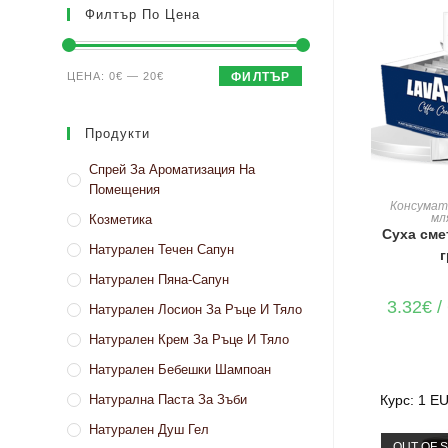
Филтър По Цена
Минимална
Максимална
ЦЕНА:
0€
—
20€
ФИЛТЪР
цена
цена
Продукти
Спрей За Ароматизация На
Помещения
ДОБАВЯН
Консумат
мл
Козметика
Суха сме
Натурален Течен Сапун
г
Натурален Пяна-Сапун
3.32
€
/
Натурален Лосион За Ръце И Тяло
Натурален Крем За Ръце И Тяло
Натурален Бебешки Шампоан
Курс: 1 E
Натурална Паста За Зъби
Натурален Душ Гел
OUT OF 