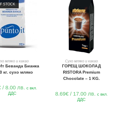
F STOCK
ОЩЕ
ДОБАВЯНЕ В КОЛИЧКАТА
хо мляко и какао
Сухо мляко и какао
Ит Беванда Бианка
ГОРЕЩ ШОКОЛАД
0 кг. сухо мляко
RISTORA Premium
Chocolate – 1 KG.
€
/ 8.00 лв.
с вкл.
ДДС
8.69
€
/ 17.00 лв.
с вкл.
ДДС