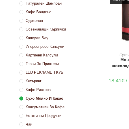
Натурален Шампоан
Кафе Вандино
Одеколон
Освежаващи Кърпички
Капсули Блу
Ипереспресо Капсули
Сухо 
Хартиени Капсули
Мон
Глави За Принтери
шоколад
LED РЕКЛАМЕН КУБ
18.41
€
/
Кетъринг
Кафе Ристора
Сухо Мляко И Какао
Консумативи За Кафе
Естетични Продукти
Чай