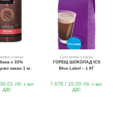
ОЩЕ
ДОБАВЯНЕ В КОЛИЧКАТА
мляко и какао
Сухо мляко и какао
бана с 33%
ГОРЕЩ ШОКОЛАД ICS
ово какао 1 кг.
Blue Label – 1 КГ
 36.01 лв.
7.67
€
/ 15.00 лв.
с вкл.
с вкл.
ДДС
ДДС