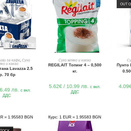
OUT O
Е В КОЛИЧКАТА
ДОБАВЯНЕ В КОЛИЧКАТА
иви за кафе
,
Сухо
Сухо мляко и какао
Су
яко и какао
REGILAIT Топинг 4 – 0,500
Пунто 
тана Lavazza 2.5
кг.
0.50
р. 70 бр
5.62
€
/ 10.99 лв.
4.09
с вкл.
 6.49 лв.
с вкл.
ДДС
ДДС
UR = 1.95583 BGN
Курс: 1 EUR = 1.95583 BGN
STOCK