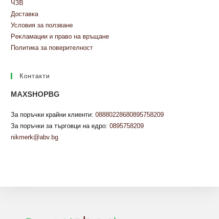
ЧЗВ
Доставка
Условия за ползване
Peĸлaмaции и пpaвo нa вpъщaнe
Политика за поверителност
Контакти
MAXSHOPBG
За поръчки крайни клиенти:
0888022868
0895758209
За поръчки за търговци на едро:
0895758209
nikmerk@abv.bg