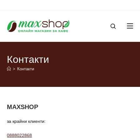
Skip
to
content
SEARCH
Контакти
PRODUCTS
>
Контакти
MAXSHOP
за крайни клиенти:
0888022868