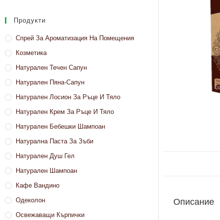
Продукти
Спрей За Ароматизация На Помещения
Козметика
Натурален Течен Сапун
Натурален Пяна-Сапун
Натурален Лосион За Ръце И Тяло
Натурален Крем За Ръце И Тяло
Натурален Бебешки Шампоан
Натурална Паста За Зъби
Натурален Душ Гел
Натурален Шампоан
Кафе Вандино
Одеколон
Описание
Освежаващи Кърпички