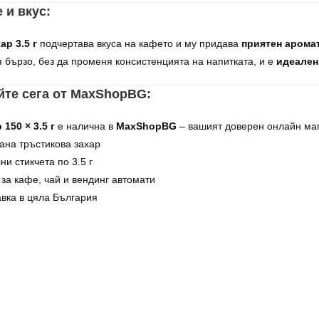
 и вкус:
ар 3.5 г
подчертава вкуса на кафето и му придава
приятен аромат
я бързо, без да променя консистенцията на напитката, и е
идеален
йте сега от MaxShopBG:
150 × 3.5 г
е налична в
MaxShopBG
– вашият доверен онлайн маг
на тръстикова захар
и стикчета по 3.5 г
а кафе, чай и вендинг автомати
вка в цяла България