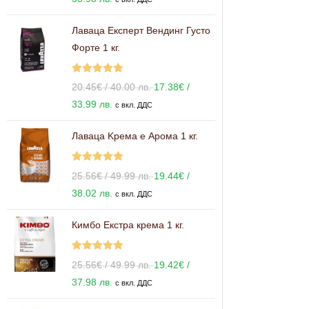
Лаваца Експерт Вендинг Густо
Форте 1 кг.
Оценено с
20.45
€
/ 40.00 лв.
17.38
€
/
5.00
от 5
33.99 лв.
с вкл. ДДС
Лаваца Kрема е Арома 1 кг.
Оценено с
25.56
€
/ 49.99 лв.
19.44
€
/
5.00
от 5
38.02 лв.
с вкл. ДДС
Кимбо Екстра крема 1 кг.
Оценено с
25.56
€
/ 49.99 лв.
19.42
€
/
5.00
от 5
37.98 лв.
с вкл. ДДС