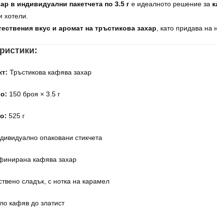
ар в индивидуални пакетчета по 3.5 г
е идеалното решение за
к
 хотели.
тествения вкус и аромат на тръстикова захар
, като придава на
еристики:
кт:
Тръстикова кафява захар
о:
150 броя × 3.5 г
о:
525 г
дивидуално опаковани стикчета
инирана кафява захар
твено сладък, с нотка на карамел
ло кафяв до златист