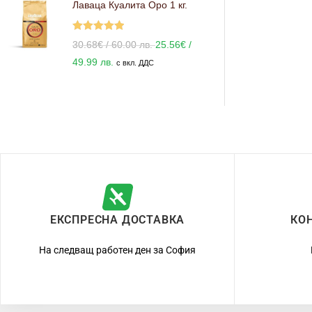
Лаваца Куалита Оро 1 кг.
Оценено с
30.68
€
/ 60.00 лв.
25.56
€
/
5.00
от 5
49.99 лв.
с вкл. ДДС
ЕКСПРЕСНА ДОСТАВКА
КО
На следващ работен ден за София