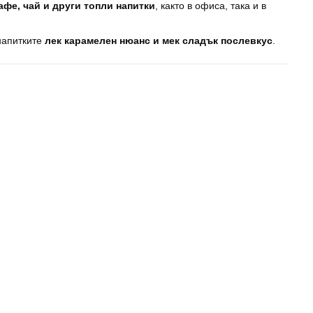
афе, чай и други топли напитки
, както в офиса, така и в
 напитките
лек карамелен нюанс и мек сладък послевкус
.