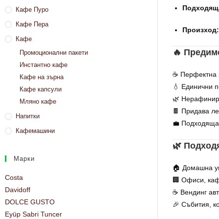
Подходяща
Кафе Пуро
Кафе Пера
Произход:
Кафе
🔥 Предим
Промоционални пакети
Инстантно кафе
☕ Перфектна з
Кафе на зърна
💧 Единични п
Кафе капсули
🌿 Нерафинира
Мляно кафе
🍫 Придава ле
Напитки
💼 Подходяща 
Кафемашини
🌿 Подход
Марки
🏠 Домашна у
Costa
🏢 Офиси, каф
Davidoff
☕ Вендинг ав
DOLCE GUSTO
🎉 Събития, к
Eyüp Sabri Tuncer