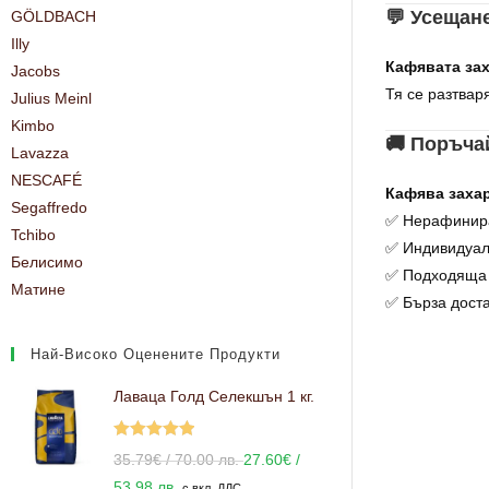
💬 Усещане
GÖLDBACH
Illy
Кафявата зах
Jacobs
Тя се разтвар
Julius Meinl
Kimbo
🚚 Поръча
Lavazza
NESCAFÉ
Кафява захар 
Segaffredo
✅ Нерафинира
Tchibo
✅ Индивидуалн
Белисимо
✅ Подходяща з
Матине
✅ Бърза доста
Най-Високо Оценените Продукти
Лаваца Голд Селекшън 1 кг.
Оценено с
35.79
€
/ 70.00 лв.
27.60
€
/
5.00
от 5
53.98 лв.
с вкл. ДДС