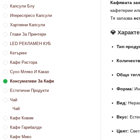
Кафявата зах
Капсули Блу
кафетерии или
Ипереспресо Капсули
Тя запазва
ес
Хартиени Капсули
💎 Характ
Глави За Принтери
LED РЕКЛАМЕН КУБ
Тип проду
Кетъринг
Количеств
Кафе Ристора
Сухо Мляко И Какао
Общо тегл
Консумативи За Кафе
Форма:
Ин
Естетични Продукти
Чай
Вид:
Нераф
Чай
Вкус:
Естес
Кафе Ковим
Кафе Гарибалди
Цвят:
Свет
Кафе Мико