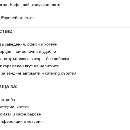
 за:
Кафе, чай, капучино, лате
Европейски съюз
ства:
а заведения, офиси и хотели
орции – хигиенично и удобно
на тръстикова захар – без добавки
к карамелен вкус на напитките
за вендинг автомати и catering събития
яща за:
потреба
етерии, хотели
томати и кафе барове
онференции и кетъринг