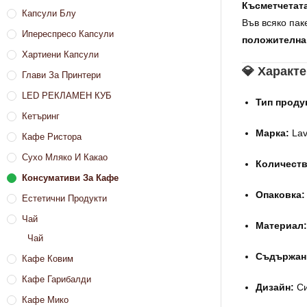
Късметчетата
Капсули Блу
Във всяко пак
Ипереспресо Капсули
положителна
Хартиени Капсули
💎 Характ
Глави За Принтери
LED РЕКЛАМЕН КУБ
Тип проду
Кетъринг
Марка:
Lav
Кафе Ристора
Сухо Мляко И Какао
Количеств
Консумативи За Кафе
Опаковка:
Естетични Продукти
Чай
Материал:
Чай
Съдържан
Кафе Ковим
Кафе Гарибалди
Дизайн:
Си
Кафе Мико