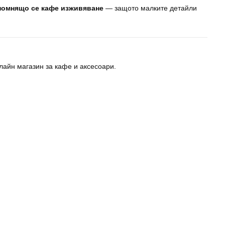
апомнящо се кафе изживяване
— защото малките детайли
айн магазин за кафе и аксесоари.