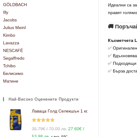
GÖLDBACH
Идеални са з
Illy
правят голямо
Jacobs
🚚 Поръча
Julius Meinl
Kimbo
Късметчета L
Lavazza
✅ Оригинален
NESCAFÉ
✅ Вдъхновява
Segaffredo
✅ Подходящи 
Tchibo
✅ Бърза доста
Белисимо
Матине
Най-Високо Оценените Продукти
Лаваца Голд Селекшън 1 кг.
Оценено с
35.79
€
/ 70.00 лв.
27.60
€
/
5.00
от 5
53.98 лв.
с вкл. ДДС