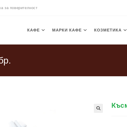
ка за поверителност
КАФЕ
МАРКИ КАФЕ
КОЗМЕТИКА
бр.
Късм
🔍