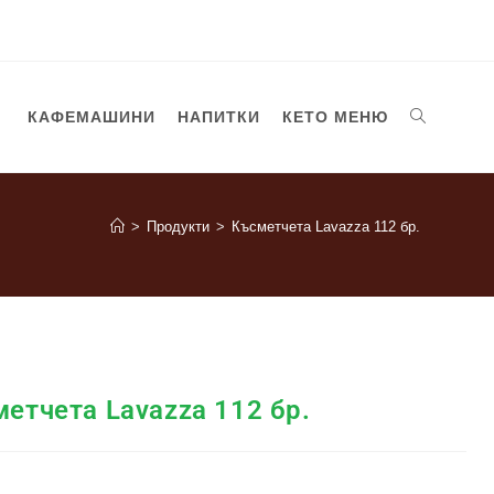
КАФЕМАШИНИ
НАПИТКИ
КЕТО МЕНЮ
>
Продукти
>
Късметчета Lavazza 112 бр.
етчета Lavazza 112 бр.