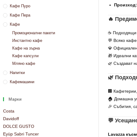
Произход:
Кафе Пуро
Кафе Пера
🔥 Предим
Кафе
☕ Подходящи 
Промоционални пакети
💬 Всяко кафе
Инстантно кафе
💎 Официален 
Кафе на зърна
🎁 Идеални ка
Кафе капсули
🌿 Създават н
Мляно кафе
Напитки
🌿 Подход
Кафемашини
🏢 Кафетерии,
🏠 Домашна уп
Марки
🎉 Събития, c
Costa
Davidoff
💬 Усещане
DOLCE GUSTO
Eyüp Sabri Tuncer
Lavazza късм