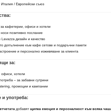
Италия / Европейски съюз
ства:
за кафетерии, офиси и хотели
 носи позитивно послание
Lavazza дизайн и качество
то допълнение към кафе сетове и подаръчни пакети
астроение и персонално изживяване за клиента
ящи за:
 офиси, хотели
отреба – за забавни сутрини
atering, промоции и кампании
 и употреба:
етчетата
добавят
щипка емоция и персоналност към всяка чаш