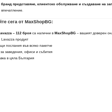
а
бранд представяне, клиентско обслужване и създаване на з
 впечатление.
йте сега от MaxShopBG:
avazza – 112 броя
са налични в
MaxShopBG
– вашият доверен онл
 Lavazza продукт
щи послания във всяко пакетче
за заведения, офиси и събития
вка в цяла България