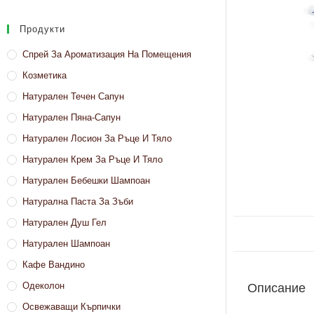
Продукти
Спрей За Ароматизация На Помещения
Козметика
Натурален Течен Сапун
Натурален Пяна-Сапун
Натурален Лосион За Ръце И Тяло
Натурален Крем За Ръце И Тяло
Натурален Бебешки Шампоан
Натурална Паста За Зъби
Натурален Душ Гел
Натурален Шампоан
Кафе Вандино
Одеколон
Описание
Освежаващи Кърпички