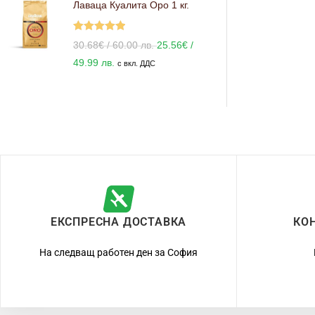
Лаваца Куалита Оро 1 кг.
Оценено с
30.68
€
/ 60.00 лв.
25.56
€
/
5.00
от 5
49.99 лв.
с вкл. ДДС
ЕКСПРЕСНА ДОСТАВКА
КО
На следващ работен ден за София