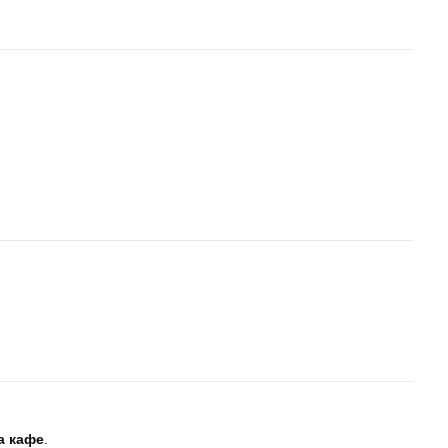
а кафе
.