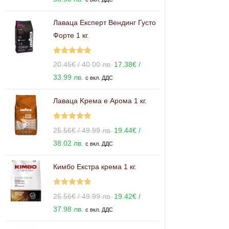
Лаваца Експерт Вендинг Густо
Форте 1 кг.
Оценено с
20.45
€
/ 40.00 лв.
17.38
€
/
5.00
от 5
33.99 лв.
с вкл. ДДС
Лаваца Kрема е Арома 1 кг.
Оценено с
25.56
€
/ 49.99 лв.
19.44
€
/
5.00
от 5
38.02 лв.
с вкл. ДДС
Кимбо Екстра крема 1 кг.
Оценено с
25.56
€
/ 49.99 лв.
19.42
€
/
5.00
от 5
37.98 лв.
с вкл. ДДС