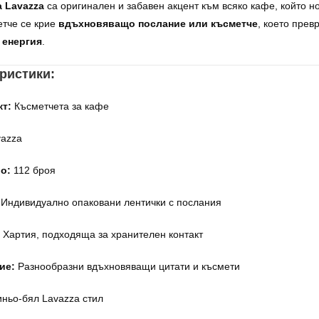
 Lavazza
са оригинален и забавен акцент към всяко кафе, който н
етче се крие
вдъхновяващо послание или късметче
, което пре
 енергия
.
еристики:
кт:
Късметчета за кафе
azza
о:
112 броя
Индивидуално опаковани лентички с послания
Хартия, подходяща за хранителен контакт
ие:
Разнообразни вдъхновяващи цитати и късмети
ньо-бял Lavazza стил