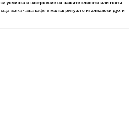
оси
усмивка и настроение на вашите клиенти или гости
.
връща всяка чаша кафе в
малък ритуал с италиански дух и