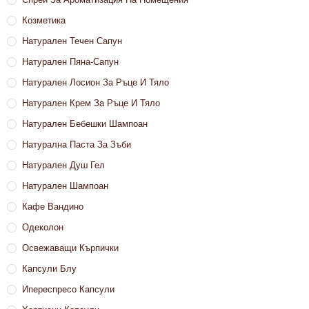
Козметика
Натурален Течен Сапун
Натурален Пяна-Сапун
Натурален Лосион За Ръце И Тяло
Натурален Крем За Ръце И Тяло
Натурален Бебешки Шампоан
Натурална Паста За Зъби
Натурален Душ Гел
Натурален Шампоан
Кафе Вандино
Одеколон
Освежаващи Кърпички
Капсули Блу
Ипереспресо Капсули