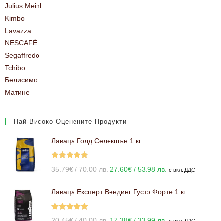
Julius Meinl
Kimbo
Lavazza
NESCAFÉ
Segaffredo
Tchibo
Белисимо
Матине
Най-Високо Оценените Продукти
Лаваца Голд Селекшън 1 кг.
Оценено с
35.79
€
/ 70.00 лв.
27.60
€
/ 53.98 лв.
с вкл. ДДС
5.00
от 5
Лаваца Експерт Вендинг Густо Форте 1 кг.
Оценено с
20.45
€
/ 40.00 лв.
17.38
€
/ 33.99 лв.
с вкл. ДДС