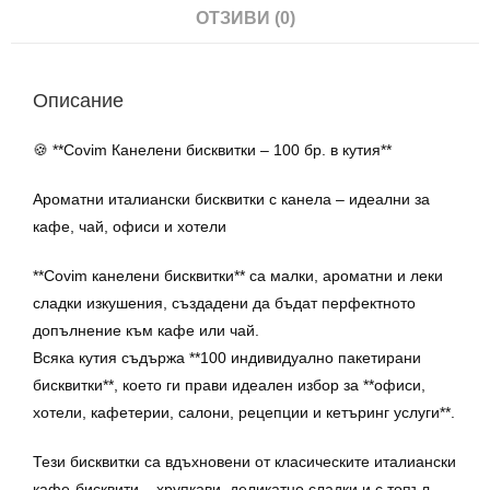
ОТЗИВИ (0)
Описание
🍪 **Covim Канелени бисквитки – 100 бр. в кутия**
Ароматни италиански бисквитки с канела – идеални за
кафе, чай, офиси и хотели
**Covim канелени бисквитки** са малки, ароматни и леки
сладки изкушения, създадени да бъдат перфектното
допълнение към кафе или чай.
Всяка кутия съдържа **100 индивидуално пакетирани
бисквитки**, което ги прави идеален избор за **офиси,
хотели, кафетерии, салони, рецепции и кетъринг услуги**.
Тези бисквитки са вдъхновени от класическите италиански
кафе-бисквити – хрупкави, деликатно сладки и с топъл