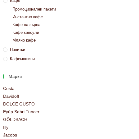
Кафе
Промоционални пакети
Инстантно кафе
Кафе на зърна
Кафе капсули
Мляно кафе
Напитки
Кафемашини
Марки
Costa
Davidoff
DOLCE GUSTO
Eyüp Sabri Tuncer
GÖLDBACH
Illy
Jacobs