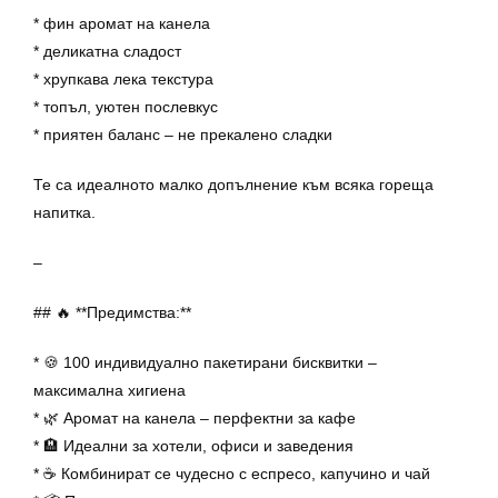
* фин аромат на канела
* деликатна сладост
* хрупкава лека текстура
* топъл, уютен послевкус
* приятен баланс – не прекалено сладки
Те са идеалното малко допълнение към всяка гореща
напитка.
–
## 🔥 **Предимства:**
* 🍪 100 индивидуално пакетирани бисквитки –
максимална хигиена
* 🌿 Аромат на канела – перфектни за кафе
* 🏨 Идеални за хотели, офиси и заведения
* ☕ Комбинират се чудесно с еспресо, капучино и чай