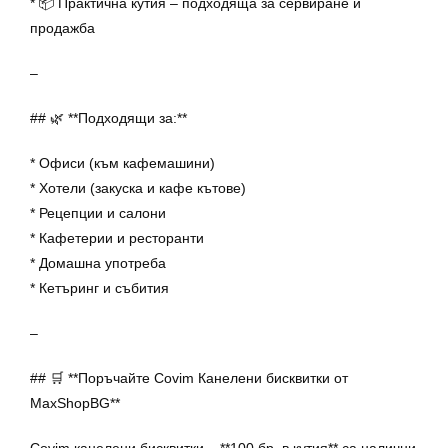
* 📦 Практична кутия – подходяща за сервиране и
продажба
–
## 🌿 **Подходящи за:**
* Офиси (към кафемашини)
* Хотели (закуска и кафе кътове)
* Рецепции и салони
* Кафетерии и ресторанти
* Домашна употреба
* Кетъринг и събития
–
## 🛒 **Поръчайте Covim Канелени бисквитки от
MaxShopBG**
Covim канелени бисквитки – **100 бр. в кутия** са налични