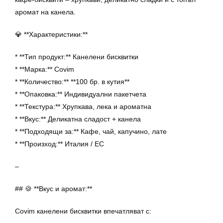
аромат на канела.
💎 **Характеристики:**
* **Тип продукт:** Канелени бисквитки
* **Марка:** Covim
* **Количество:** **100 бр. в кутия**
* **Опаковка:** Индивидуални пакетчета
* **Текстура:** Хрупкава, лека и ароматна
* **Вкус:** Деликатна сладост + канела
* **Подходящи за:** Кафе, чай, капучино, лате
* **Произход:** Италия / ЕС
–
## 🍪 **Вкус и аромат:**
Covim канелени бисквитки впечатляват с: