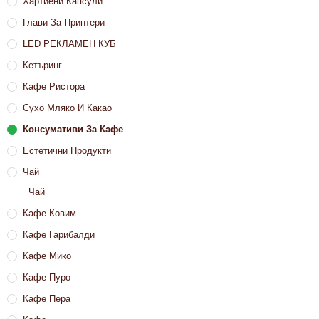
Хартиени Капсули
Глави За Принтери
LED РЕКЛАМЕН КУБ
Кетъринг
Кафе Ристора
Сухо Мляко И Какао
Консумативи За Кафе
Естетични Продукти
Чай
Чай
Кафе Ковим
Кафе Гарибалди
Кафе Мико
Кафе Пуро
Кафе Пера