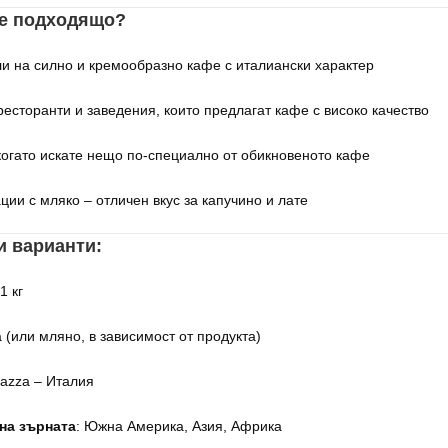
о е подходящо?
и на силно и кремообразно кафе с италиански характер
ресторанти и заведения, които предлагат кафе с високо качество
когато искате нещо по-специално от обикновеното кафе
ции с мляко – отличен вкус за капучино и лате
и варианти:
 1 кг
а (или мляно, в зависимост от продукта)
vazza – Италия
на зърната
: Южна Америка, Азия, Африка