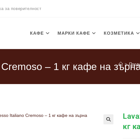
ка за поверителност
КАФЕ
МАРКИ КАФЕ
КОЗМЕТИКА
o Cremoso – 1 кг кафе на зърн
>
Прод
Lava
кг к
🔍