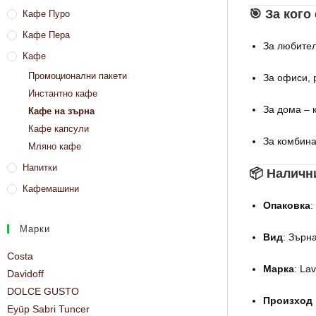
🎯 За ког
Кафе Пуро
Кафе Пера
За любител
Кафе
Промоционални пакети
За офиси, 
Инстантно кафе
За дома – 
Кафе на зърна
Кафе капсули
За комбина
Мляно кафе
Напитки
📦 Наличн
Кафемашини
Опаковка
:
Марки
Вид
: Зърн
Costa
Марка
: La
Davidoff
DOLCE GUSTO
Произход 
Eyüp Sabri Tuncer