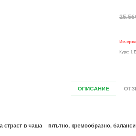
25.56
Изчерп
Курс: 1 
ОПИСАНИЕ
ОТЗ
а страст в чаша – плътно, кремообразно, баланс