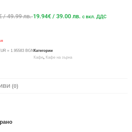
€
/ 49.99 лв.
19.94
€
/ 39.00 лв.
с вкл. ДДС
ан
EUR = 1.95583 BGN
Категории
Кафе
,
Кафе на зърна
ИВИ (0)
ирано