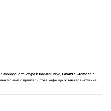
ремообразна текстура и наситен вкус,
Lavazza Cremoso
е
елен момент с приятели, това кафе ще остави впечатление