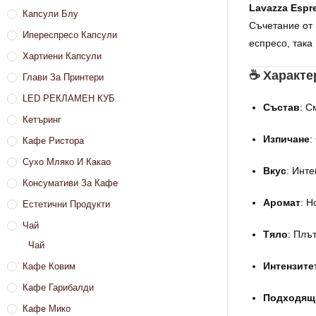
Lavazza Espr
Капсули Блу
Съчетание от
Ипереспресо Капсули
еспресо, така
Хартиени Капсули
☕ Характе
Глави За Принтери
LED РЕКЛАМЕН КУБ
Състав
: С
Кетъринг
Изпичане
:
Кафе Ристора
Сухо Мляко И Какао
Вкус
: Инт
Консумативи За Кафе
Аромат
: Н
Естетични Продукти
Чай
Тяло
: Плъ
Чай
Интензите
Кафе Ковим
Кафе Гарибалди
Подходящ
Кафе Мико