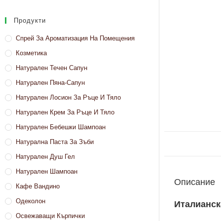
Продукти
Спрей За Ароматизация На Помещения
Козметика
Натурален Течен Сапун
Натурален Пяна-Сапун
Натурален Лосион За Ръце И Тяло
Натурален Крем За Ръце И Тяло
Натурален Бебешки Шампоан
Натурална Паста За Зъби
Натурален Душ Гел
Натурален Шампоан
Описание
Кафе Вандино
Одеколон
Италианск
Освежаващи Кърпички