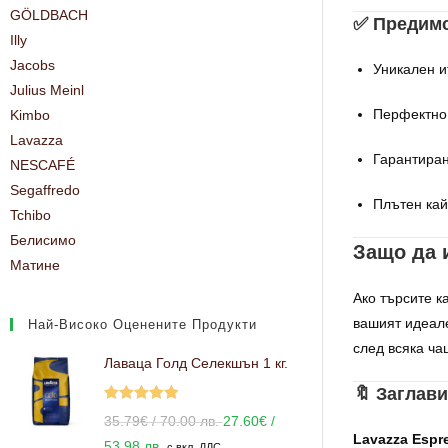
GÖLDBACH
✅ Предимс
Illy
Jacobs
Уникален ит
Julius Meinl
Перфектно 
Kimbo
Lavazza
Гарантиран
NESCAFÉ
Segaffredo
Плътен кай
Tchibo
Белисимо
Защо да и
Матине
Ако търсите к
вашият идеале
Най-Високо Оценените Продукти
след всяка ча
Лаваца Голд Селекшън 1 кг.
🔖 Заглави
Оценено с
35.79
€
/ 70.00 лв.
27.60
€
/
5.00
от 5
Lavazza Espre
53.98 лв.
с вкл. ДДС