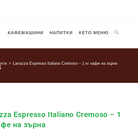
КАФЕМАШИНИ
НАПИТКИ
КЕТО МЕНЮ
а
укти
>
Lavazza Espresso Italiano Cremoso – 1 кг кафе на зърна
zza Espresso Italiano Cremoso – 1
афе на зърна