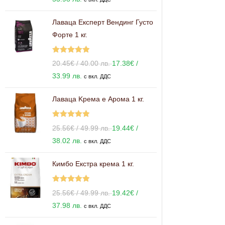
Лаваца Експерт Вендинг Густо
Форте 1 кг.
Оценено с
20.45
€
/ 40.00 лв.
17.38
€
/
5.00
от 5
33.99 лв.
с вкл. ДДС
Лаваца Kрема е Арома 1 кг.
Оценено с
25.56
€
/ 49.99 лв.
19.44
€
/
5.00
от 5
38.02 лв.
с вкл. ДДС
Кимбо Екстра крема 1 кг.
Оценено с
25.56
€
/ 49.99 лв.
19.42
€
/
5.00
от 5
37.98 лв.
с вкл. ДДС