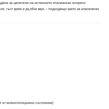
ена за ценители на истинското италианско еспресо.
яло, гъст крем и дълбок вкус – подходящо както за класическо
т от мляното/зърнено състояние)