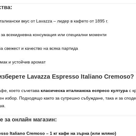
тва:
алиански вкус от Lavazza – лидер в кафето от 1895 г.
за всекидневна консумация или специални моменти
а свежест и качество на всяка партида
мак и устойчив аромат
зберете Lavazza Espresso Italiano Cremoso?
афе, което съчетава
класическа италианска еспресо култура
с к
н избор. Подходящо както за сутрешно събуждане, така и за спод
ша.
е за онлайн магазин:
sso Italiano Cremoso – 1 кг кафе на зърна (или мляно)