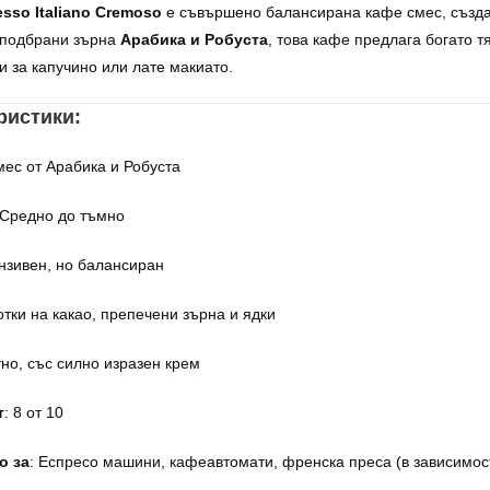
esso Italiano Cremoso
е съвършено балансирана кафе смес, създад
 подбрани зърна
Арабика и Робуста
, това кафе предлага богато т
 и за капучино или лате макиато.
ристики:
мес от Арабика и Робуста
 Средно до тъмно
ензивен, но балансиран
отки на какао, препечени зърна и ядки
тно, със силно изразен крем
т
: 8 от 10
о за
: Еспресо машини, кафеавтомати, френска преса (в зависимос