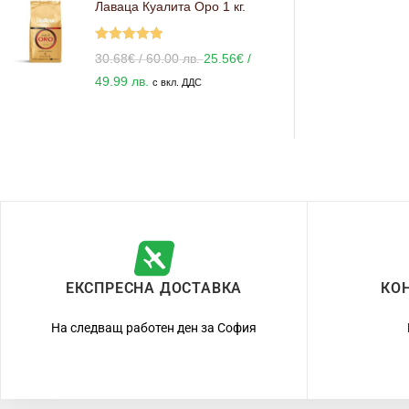
Лаваца Куалита Оро 1 кг.
Оценено с
30.68
€
/ 60.00 лв.
25.56
€
/
5.00
от 5
49.99 лв.
с вкл. ДДС
ЕКСПРЕСНА ДОСТАВКА
КО
На следващ работен ден за София