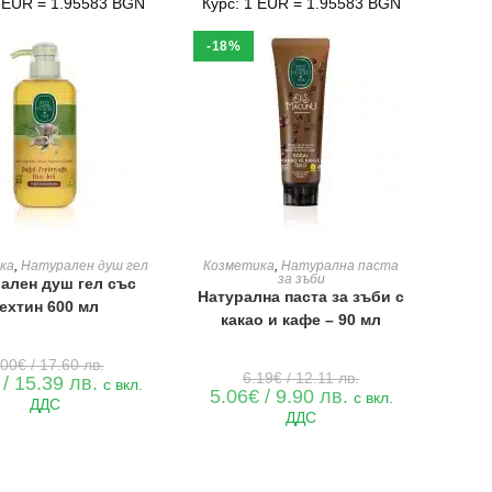
1 EUR = 1.95583 BGN
Курс: 1 EUR = 1.95583 BGN
-18%
ЯНЕ В КОЛИЧКАТА
ДОБАВЯНЕ В КОЛИЧКАТА
ка
,
Натурален душ гел
Козметика
,
Натурална паста
за зъби
ален душ гел със
Натурална паста за зъби с
ехтин 600 мл
какао и кафе – 90 мл
Original
.00
€
/ 17.60 лв.
Original
price
6.19
€
/ 12.11 лв.
Текущата
/ 15.39 лв.
с вкл.
price
was:
Текущата
5.06
€
/ 9.90 лв.
цена
с вкл.
ДДС
was:
9.00€
цена
е:
ДДС
6.19€
/
е:
7.87€
/
17.60 лв..
5.06€
/
12.11 лв..
/
15.39 лв..
9.90 лв..