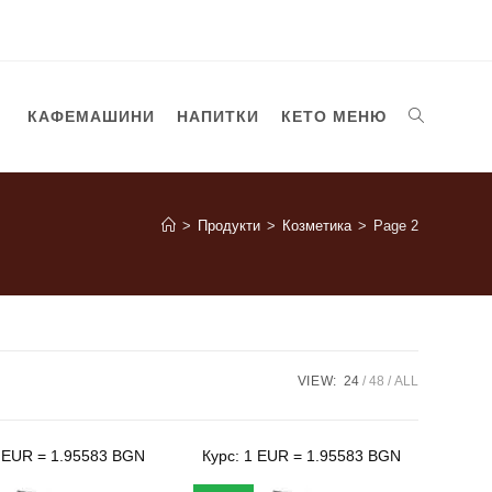
TOGGLE
КАФЕМАШИНИ
НАПИТКИ
КЕТО МЕНЮ
WEBSITE
>
Продукти
>
Козметика
>
Page 2
SEARCH
VIEW:
24
48
ALL
1 EUR = 1.95583 BGN
Курс: 1 EUR = 1.95583 BGN