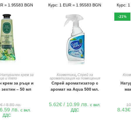
9.90 лв..
UR = 1.95583 BGN
Курс: 1 EUR = 1.95583 BGN
Курс: 
-21%
Е В КОЛИЧКАТА
ДОБАВЯНЕ В КОЛИЧКАТА
ДОБАВ
,
Натурален крем за
Козметика
,
Спрей за
Коз
ъце и тяло
ароматизация на помещения
 крем за ръце и
Спрей ароматизатор с
Нату
 зехтин – 50 мл
аромат на Aqua 500 мл.
ма
Original
5.62
€
/ 10.99 лв.
0
€
/ 8.80 лв.
с вкл.
10
price
Текущата
 6.59 лв.
8.43
€
с вкл.
ДДС
was:
цена
ДДС
4.50€
е:
/
3.37€
8.80 лв..
/
6.59 лв..