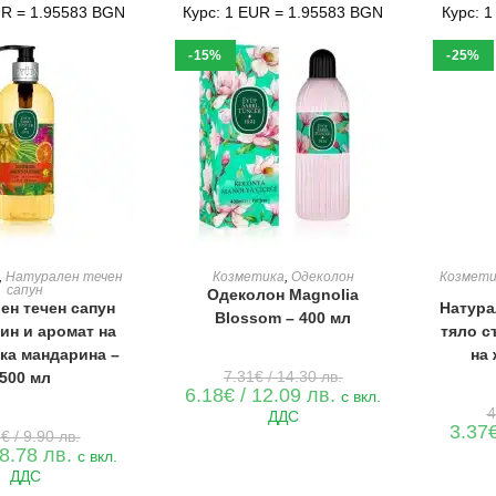
UR = 1.95583 BGN
Курс: 1 EUR = 1.95583 BGN
Курс: 
-15%
-25%
Е В КОЛИЧКАТА
ДОБАВЯНЕ В КОЛИЧКАТА
ДОБАВ
,
Натурален течен
Козметика
,
Одеколон
Козмети
сапун
Одеколон Magnolia
ен течен сапун
Натура
Blossom – 400 мл
тин и аромат на
тяло с
ка мандарина –
на 
Original
7.31
€
/ 14.30 лв.
500 мл
price
Текущата
6.18
€
/ 12.09 лв.
с вкл.
was:
цена
4
ДДС
7.31€
е:
3.37
Original
/
6
€
/ 9.90 лв.
6.18€
price
14.30 лв..
Текущата
 8.78 лв.
/
с вкл.
was:
цена
12.09 лв..
ДДС
5.06€
е:
/