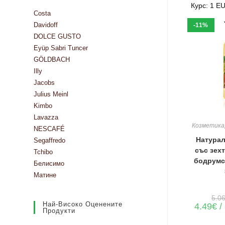
Курс: 1 E
Costa
Davidoff
-11%
DOLCE GUSTO
Eyüp Sabri Tuncer
GÖLDBACH
Illy
Jacobs
Julius Meinl
Kimbo
Lavazza
ДОБАВЯН
Козметика
NESCAFÉ
Натурал
Segaffredo
със зех
Tchibo
бодрумс
Белисимо
Матине
5.0
Най-Високо Оценените
4.49
€
/
Продукти