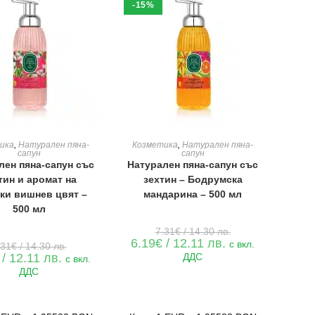
-15%
ЯНЕ В КОЛИЧКАТА
ДОБАВЯНЕ В КОЛИЧКАТА
ика
,
Натурален пяна-
Козметика
,
Натурален пяна-
сапун
сапун
лен пяна-сапун със
Натурален пяна-сапун със
тин и аромат на
зехтин – Бодрумска
ки вишнев цвят –
мандарина – 500 мл
500 мл
Original
7.31
€
/ 14.30 лв.
price
Текущата
6.19
€
/ 12.11 лв.
Original
с вкл.
.31
€
/ 14.30 лв.
was:
цена
price
Текущата
/ 12.11 лв.
ДДС
7.31€
с вкл.
е:
was:
цена
/
6.19€
ДДС
7.31€
е:
14.30 лв..
/
/
6.19€
12.11 лв..
14.30 лв..
/
12.11 лв..