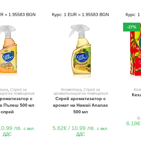
4.49€
9.90 лв..
/
8.78 лв..
UR = 1.95583 BGN
Курс: 1 EUR = 1.95583 BGN
Курс: 
-27%
Е В КОЛИЧКАТА
ДОБАВЯНЕ В КОЛИЧКАТА
ДОБАВ
тика
,
Спрей за
Козметика
,
Спрей за
Коз
ция на помещения
ароматизация на помещения
Кех
роматизатор с
Спрей ароматизатор с
а Пъпеш 500 мл
аромат на Hawaii Ananas
спрей
500 мл
8
6.18
€
10.99 лв.
5.62
€
/ 10.99 лв.
с вкл.
с вкл.
ДДС
ДДС