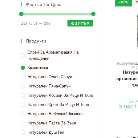
-30%
Филтър По Цена
Минимална
Максимална
ЦЕНА:
0€
—
20€
ФИЛТЪР
цена
цена
Продукти
Спрей За Ароматизация На
Помещения
ДОБАВЯН
Козметика
за 
Козметика
Натура
Натурален Течен Сапун
арганово 
тя
Натурален Пяна-Сапун
Натурален Лосион За Ръце И Тяло
5.62
Натурален Крем За Ръце И Тяло
3.94
€
/
Натурален Бебешки Шампоан
Натурална Паста За Зъби
Натурален Душ Гел