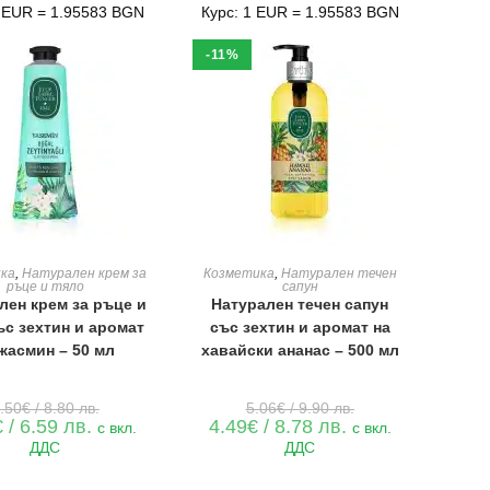
1 EUR = 1.95583 BGN
Курс: 1 EUR = 1.95583 BGN
-11%
ЯНЕ В КОЛИЧКАТА
ДОБАВЯНЕ В КОЛИЧКАТА
ка
,
Натурален крем за
Козметика
,
Натурален течен
ръце и тяло
сапун
лен крем за ръце и
Натурален течен сапун
ъс зехтин и аромат
със зехтин и аромат на
жасмин – 50 мл
хавайски ананас – 500 мл
Original
Original
.50
€
/ 8.80 лв.
5.06
€
/ 9.90 лв.
price
price
Текущата
Текущата
€
/ 6.59 лв.
4.49
€
/ 8.78 лв.
с вкл.
с вкл.
was:
was:
цена
цена
ДДС
ДДС
4.50€
5.06€
е:
е:
/
/
3.37€
4.49€
8.80 лв..
9.90 лв..
/
/