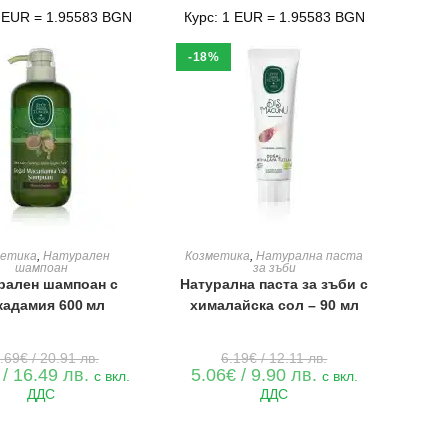
1 EUR = 1.95583 BGN
Курс: 1 EUR = 1.95583 BGN
-18%
ЯНЕ В КОЛИЧКАТА
ДОБАВЯНЕ В КОЛИЧКАТА
метика
,
Натурален
Козметика
,
Натурална паста
шампоан
за зъби
рален шампоан с
Натурална паста за зъби с
кадамия 600 мл
хималайска сол – 90 мл
Original
Original
.69
€
/ 20.91 лв.
6.19
€
/ 12.11 лв.
price
price
Текущата
Текущата
/ 16.49 лв.
5.06
€
/ 9.90 лв.
с вкл.
с вкл.
was:
was:
цена
цена
ДДС
ДДС
10.69€
6.19€
е:
е:
/
/
8.43€
5.06€
20.91 лв..
12.11 лв..
/
/
16.49 лв..
9.90 лв..