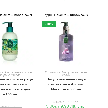
е:
12.09 лв..
/
3.94€
10.99 лв..
/
7.71 лв..
1 EUR = 1.95583 BGN
Курс: 1 EUR = 1.95583 BGN
-10%
ЯНЕ В КОЛИЧКАТА
ДОБАВЯНЕ В КОЛИЧКАТА
ика
,
Натурален лосион
Козметика
,
Натурален течен
за ръце и тяло
сапун
лен лосион за ръце
Натурален течен сапун
яло със зехтин и
със зехтин – Аромат
 на маслинов цвят
Макарон – 600 мл
– 280 мл
Original
5.62
€
/ 10.99 лв.
price
Текущата
5.06
€
/ 9.90 лв.
Original
с вкл.
.06
€
/ 9.90 лв.
was: