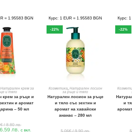
UR = 1.95583 BGN
Курс: 1 EUR = 1.95583 BGN
Курс: 
-22%
-22%
Е В КОЛИЧКАТА
ДОБАВЯНЕ В КОЛИЧКАТА
ДОБАВ
,
Натурален крем за
Козметика
,
Натурален лосион
Козмет
ъце и тяло
за ръце и тяло
 крем за ръце и
Натурален лосион за ръце
Натура
 зехтин и аромат
и тяло със зехтин и
и т
дарина – 50 мл
аромат на хавайски
аромат
ананас – 280 мл
Original
0
€
/ 8.80 лв.
price
Текущата
 6.59 лв.
Original
с вкл.
5.06
€
/ 9.90 лв.
5
was: