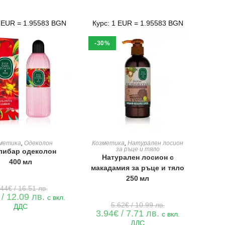
6.59 лв..
8.78 лв..
1 EUR = 1.95583 BGN
Курс: 1 EUR = 1.95583 BGN
-30%
ЯНЕ В КОЛИЧКАТА
ДОБАВЯНЕ В КОЛИЧКАТА
метика
,
Одеколон
Козметика
,
Натурален лосион
за ръце и тяло
либар одеколон
Натурален лосион с
400 мл
макадамия за ръце и тяло
250 мл
Original
.44
€
/ 16.51 лв.
price
Текущата
/ 12.09 лв.
с вкл.
was:
цена
Original
5.62
€
/ 10.99 лв.
ДДС
8.44€
е:
price
Текущата
3.94
€
/ 7.71 лв.
с вкл.
/
6.18€
was:
цена
16.51 лв..
ДДС
/
5.62€