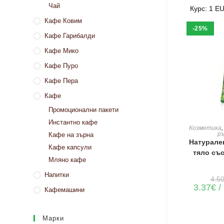
Чай
Курс: 1 E
Кафе Ковим
-25%
Кафе Гарибалди
Кафе Мико
Кафе Пуро
Кафе Пера
Кафе
Промоционални пакети
Инстантно кафе
ДОБАВЯН
Козметика
р
Кафе на зърна
Натурален
Кафе капсули
тяло със
Мляно кафе
Напитки
4.5
3.37
€
/
Кафемашини
Марки