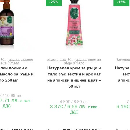
-25%
-15%
Е В КОЛИЧКАТА
ДОБАВЯНЕ В КОЛИЧКАТА
ДОБАВ
,
Натурален лосион
Козметика
,
Натурален крем за
Козмет
ръце и тяло
ръце и тяло
лен лосион с
Натурален крем за ръце и
Натура
масло за ръце и
тяло със зехтин и аромат
зех
ло 250 мл
на японски вишнев цвят –
японс
50 мл
Original
€
/ 10.99 лв.
price
Текущата
 7.71 лв.
Original
с вкл.
4.50
€
/ 8.80 лв.
7
was:
цена
price
Текущата
ДДС
3.37
€
/ 6.59 лв.
6.19
€
5.62€
с вкл.
е:
was:
цена
/
3.94€
ДДС
4.50€
е:
10.99 лв..
/
/
3.37€
7.71 лв..
8.80 лв..
/
6.59 лв..