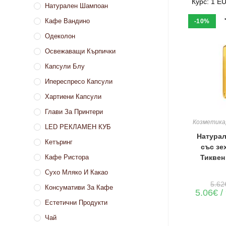
Курс: 1 E
Натурален Шампоан
Кафе Вандино
-10%
Одеколон
Освежаващи Кърпички
Капсули Блу
Ипереспресо Капсули
Хартиени Капсули
Глави За Принтери
ДОБАВЯН
Козметика
LED РЕКЛАМЕН КУБ
Натурал
Кетъринг
със зе
Тиквен
Кафе Ристора
Сухо Мляко И Какао
5.62
Консумативи За Кафе
5.06
€
/
Естетични Продукти
Чай