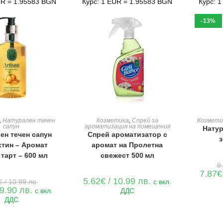
UR = 1.95583 BGN
Курс: 1 EUR = 1.95583 BGN
Курс: 
-13%
Е В КОЛИЧКАТА
ДОБАВЯНЕ В КОЛИЧКАТА
ДОБАВ
,
Натурален течен
Козметика
,
Спрей за
Козмети
сапун
ароматизация на помещения
Натур
ен течен сапун
Спрей ароматизатор с
з
хтин – Аромат
аромат на Пролетна
 тарт – 600 мл
свежест 500 мл
9
7.87
€
Original
5.62
€
/ 10.99 лв.
€
/ 10.99 лв.
с вкл.
price
Текущата
 9.90 лв.
с вкл.
ДДС
was:
цена
ДДС
5.62€
е:
/
5.06€
10.99 лв..
/